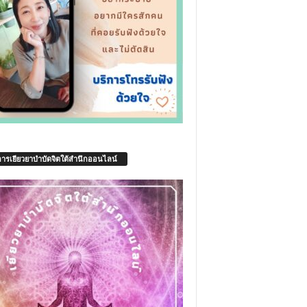
การเยียวยาบำบัดจิตใต้สำนึกออนไลน์