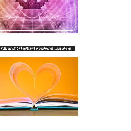
์สเยียวยาบำบัดโรคซึมเศร้า/โรคจิตเวช แบบองค์รวม