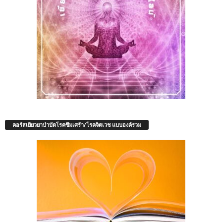
คอร์สเยียวยาบำบัดโรคซึมเศร้า/โรคจิตเวช แบบองค์รวม