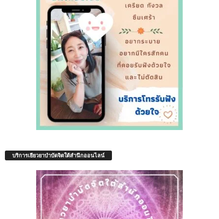
บริการเยียวยาบำบัดจิตใต้สำนึกออนไลน์