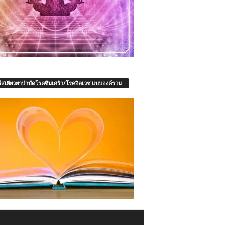
์สเยียวยาบำบัดโรคซึมเศร้า/โรคจิตเวช แบบองค์รวม