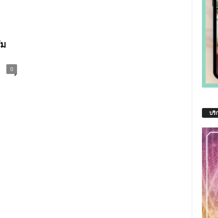
ึม
0
บริ