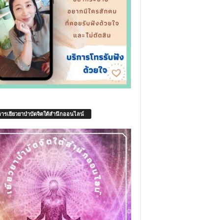
การเยียวยาบำบัดจิตใต้สำนึกออนไลน์