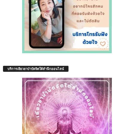
บริการเยียวยาบำบัดจิตใต้สำนึกออนไลน์