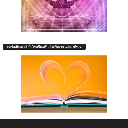
คอร์สเยียวยาบำบัดโรคซึมเศร้า/โรคจิตเวช แบบองค์รวม