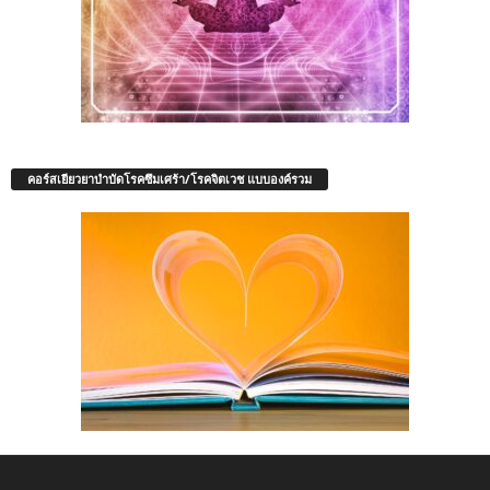
คอร์สเยียวยาบำบัดโรคซึมเศร้า/โรคจิตเวช แบบองค์รวม