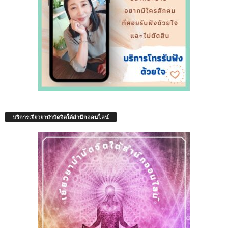
บริการเยียวยาบำบัดจิตใต้สำนึกออนไลน์