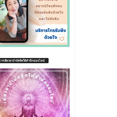
การเยียวยาบำบัดจิตใต้สำนึกออนไลน์