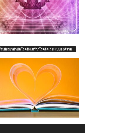
์สเยียวยาบำบัดโรคซึมเศร้า/โรคจิตเวช แบบองค์รวม