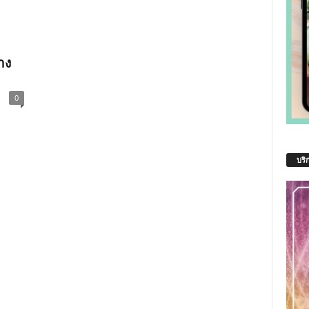
าง
0
บริ