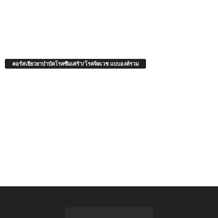
คอร์สเยียวยาบำบัดโรคซึมเศร้า/โรคจิตเวช แบบองค์รวม