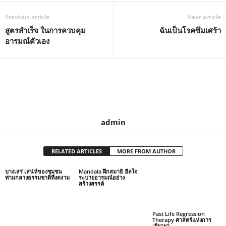
Previous article
Next article
สูตรสำเร็จ ในการควบคุม
ฉันเป็นโรคซึมเศร้า
อารมณ์ตัวเอง
admin
RELATED ARTICLES
MORE FROM AUTHOR
บางเสร่ เสน่ห์ของชุมชน
Mandala ฝึกสมาธิ ฮีลใจ
ท่ามกลางธรรมชาติที่งดงาม
ระบายอารมณ์อย่าง
สร้างสรรค์
Past Life Regression
Therapy ศาสตร์แห่งการ
เยียวยา