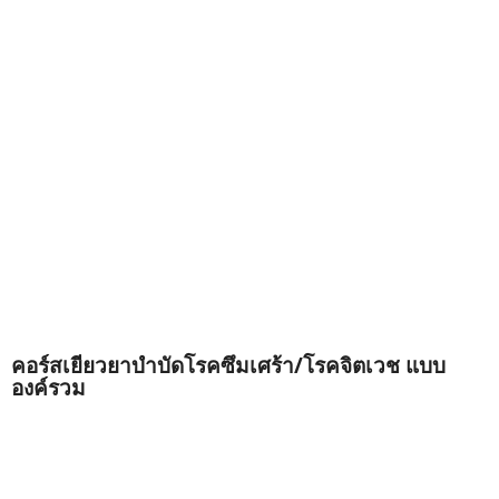
คอร์สเยียวยาบำบัดโรคซึมเศร้า/โรคจิตเวช แบบ
องค์รวม