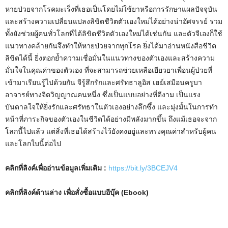
หายป่วยจากโรคมะเร็งที่เธอเป็นโดยไม่ใช้ยาหรือการรักษาแผลปัจจุบัน
และสร้างความเปลี่ยนแปลงลิขิตชีวิตตัวเองใหม่ได้อย่างน่าอัศจรรย์ รวม
ทั้งยังช่วยผู้คนทั่วโลกที่ได้ลิขิตชีวิตตัวเองใหม่ได้เช่นกัน และตัวจีเองก็ใช้
แนวทางคล้ายกันจึงทำให้หายป่วยจากทุกโรค ยิ่งได้มาอ่านหนังสือชีวิต
ลิขิตได้นี้ ยิ่งตอกย้ำความเชื่อมั่นในแนวทางของตัวเองและสร้างความ
มั่นใจในคุณค่าของตัวเอง ที่จะสามารถช่วยเหลือเยียวยาเพื่อนผู้ป่วยที่
เข้ามาเรียนรู้ไปด้วยกัน จีรู้สึกรักและศรัทธาลูอิส เฮย์เสมือนครูบา
อาจารย์ทางจิตวิญญาณคนหนึ่ง ซึ่งเป็นแบบอย่างที่ดีงาม เป็นแรง
บันดาลใจให้ยิ่งรักและศรัทธาในตัวเองอย่างลึกซึ้ง และมุ่งมั้นในการทำ
หน้าที่ภาระกิจของตัวเองในชีวิตได้อย่างมีพลังมากขึ้น ถึงแม้เธอจะจาก
โลกนี้ไปแล้ว แต่สิ่งที่เธอได้สร้างไว้ยังคงอยู่และทรงคุณค่าสำหรับผู้คน
และโลกใบนี้ต่อไป
คลิกที่ลิงค์เพื่ออ่านข้อมูลเพิ่มเติม :
https://bit.ly/3BCEJV4
คลิกที่ลิงค์ด้านล่าง เพื่อสั่งซื้อแบบอีบุ๊ค
(Ebook)