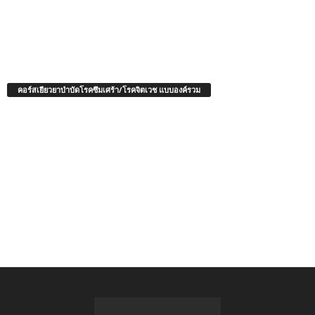
คอร์สเยียวยาบำบัดโรคซึมเศร้า/โรคจิตเวช แบบองค์รวม