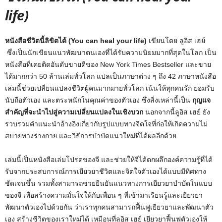
life)
หนังสือชีวิตนี้ลิขิตได้ (You can heal your life)
เขียนโดย ลูอิส เฮย์
ซึ่งเป็นนักเขียนแนวพัฒนาตนเองที่ได้รับความนิยมมากที่สุดในโลก เป็น
หนังสือที่เคยติดอันดับขายดีของ New York Times Bestseller และขาย
ได้มากกว่า 50 ล้านเล่มทั่วโลก แปลเป็นภาษาต่าง ๆ ถึง 42 ภาษาหนังสือ
เล่มนี้ช่วยเปลี่ยนแปลงชีวิตผู้คนมากมายทั่วโลก
เน้นให้ทุกคนรัก ยอมรับ
นับถือตัวเอง และตระหนักในคุณค่าของตัวเอง ซึ่งสิ่งเหล่านี้เป็น
กุญแจ
สำคัญที่จะนำไปสู่ความเปลี่ยนแปลงในเชิงบวก
นอกจากนี้ลูอิส เฮย์ ยัง
รวบรวมคำแนะนำอ้างอิงเกี่ยวกับรูปแบบทางจิตใจที่ก่อให้เกิดความไม่
สบายทางร่างกาย และวิธีการบำบัดแนวใหม่ที่ได้ผลอีกด้วย
เล่มนี้เป็นหนังสือเล่มโปรดของจี และช่วยให้จีได้ตกผลึกองค์ความรู้ที่ได้
รับจากประสบการณ์การเยียวยาชีวิตและจิตใจตัวเองได้แบบมีทิศทาง
ชัดเจนขึ้น รวมทั้งสามารถช่วยยืนยันแนวทางการเยียวยาบำบัดในแบบ
ของจี เพื่อสร้างความมั่นใจให้กับเพื่อน ๆ ที่เข้ามาเรียนรู้และเยียวยา
พัฒนาตัวเองไปด้วยกัน ว่าเราทุกคนสามารถฟื้นฟูเยียวยาและพัฒนาตัว
เอง สร้างชีวิตของเราใหม่ได้ เหมือนที่ลูอิส เฮย์ เยียวยาฟื้นฟูตัวเองให้