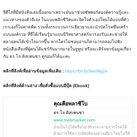
จีดีใจที่มีหนังสือเล่มนี้ออกมาเพราะมันมาช่วยซัพพอร์ตองค์ความรู้และ
แนวทางของตัวจีเอง ในแบบพลิกชีวิตและจิตใจตัวเองใหม่ได้แบบที่ตัว
เราเองก็ไม่คาดคิด รวมทั้งกระบวนการเยียวยาและบำบัดโรคซึมเศร้า
แบบองค์รวม ที่จีได้เรียนรู้มาแบบมีวิทยาศาสตร์มารองรับและช่วยให้
หลายคนได้เข้าใจมากขึ้น หากใครไม่ชอบอ่านก็สามารถลองไปฟัง
หนังสือเสียงที่ผู้คนได้แชร์กันมากมายในยูทูป หรือจะเสิร์จหาข้อมูลเกี่ยว
กับ ดร.โจ ดิสเพนซา ดูก่อนก็ได้นะคะ
คลิกที่ลิงค์เพื่ออ่านข้อมูลเพิ่มเติม :
https://bit.ly/3wxWg2e
คลิกที่ลิงค์ด้านล่าง เพื่อสั่งซื้อแบบอีบุ๊ค
(Ebook)
คุณคือพลาซีโบ
ดร.โจ ดิสเพนซา
www.mebmarket.com
มันเป็นไปได้หรือไม่ ที่เราจะหายจากโรคได้
ด้วยการใช้ความคิดเพียงอย่างเดียว โดยไม่ใช้