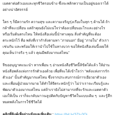
เมตตาต่อตัวเองและทุกชีวิตรอบข้าง ซึ่งจะพลิกความเป็นอยู่ของเราได้
อย่างน่าอัศจรรย์
ใคร ๆ ก็มีความรัก ความสุข และความเจริญรุ่งเรืองในทุก ๆ ด้านได้ ถ้า
กล้าที่จะเปลี่ยน แต่ถ้าคุณยังไม่แน่ใจว่าต้องเปลี่ยนอะไรและอย่างไร
หรือเริ่มต้นตรงไหน ให้หนังสือเล่มนี้นำทางคุณ สิ่งสำคัญที่จะต้อง
ตระหนักไว้ คือ พลังที่เรากำลังตามหา “ภายนอก” มีอยู่ “ภายใน” ตัวเรา
เช่นกัน และพร้อมให้เรานำไปใช้ในทางบวก ขอให้หนังสือเล่มนี้เผยให้
คุณเห็นว่าจริง ๆ แล้ว คุณมีพลังมากแค่ไหน”
จีขออนุญาตแนะนำ หากเพื่อน ๆ อ่านหนังสือชีวิตนี้ลิขิตได้แล้ว ให้อ่าน
หนังสือพลังแห่งการรักตัวเองด้วย เพื่อที่จะได้เข้าใจว่า “พลังแห่งการรัก
ตัวเอง” นั้นสำคัญมากแค่ไหน ซึ่งจากประสบการณ์การเยียวยาตัวเอง
และเพื่อนผู้ป่วยมากมาย ได้ทำให้จีตระหนักรู้ว่า ไม่ว่าเราจะเรียนรู้และ
พัฒนาตัวเองมากแค่ไหน แต่ถ้าเรายังไม่สามารถที่จะรักและเมตตาตัว
เองให้เป็น เราก็จะกลับมาวนลูปติดกับปัญหาชีวิตในแบบเดิม ๆ และรู้สึก
หมดพลังในการใช้ชีวิตได้
คลิกที่ลิงค์เพื่ออ่านข้อมูลเพิ่มเติม :
https://bit.ly/3ZIu3Qi