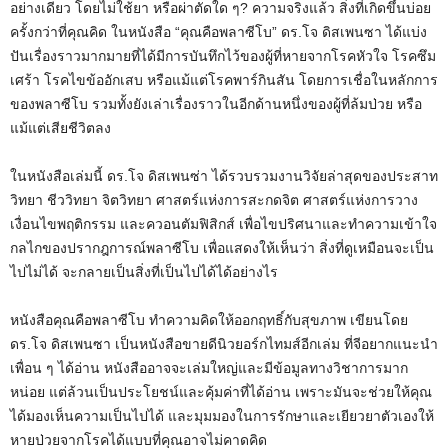
อย่างเดียว โดยไม่ใช้ยา หรือผ่าตัดใด ๆ? ความจริงแล้ว สิ่งที่เกิดขึ้นบ่อย
ครั้งกว่าที่คุณคิด ในหนังสือ “คุณคือพลาซีโบ” ดร.โจ ดิสเพนซา ได้แบ่ง
ปันเรื่องราวมากมายที่ได้มีการบันทึกไว้ของผู้ที่หายจากโรคหัวใจ โรคซึม
เศร้า โรคไขข้ออักเสบ หรือแม้แต่โรคพาร์กินสัน โดยการเชื่อในหลักการ
ของพลาซีโบ รวมทั้งยังเล่าเรื่องราวในอีกด้านหนึ่งของผู้ที่ล้มป่วย หรือ
แม้แต่เสียชีวิตลง
ในหนังสือเล่มนี้ ดร.โจ ดิสเพนซ่า ได้รวบรวมงานวิจัยล่าสุดของประสาท
วิทยา ชีววิทยา จิตวิทยา ศาสตร์แห่งการสะกดจิต ศาสตร์แห่งการวาง
เงื่อนไขพฤติกรรม และควอนตัมฟิสิกส์ เพื่อไขปริศนาและทำความเข้าใจ
กลไกของปรากฎการณ์พลาซีโบ เพื่อแสดงให้เห็นว่า สิ่งที่ดูเหมือนจะเป็น
ไปไม่ได้ จะกลายเป็นสิ่งที่เป็นไปได้ได้อย่างไร
หนังสือคุณคือพลาซีโบ ทำความคิดให้ออกฤทธิ์กับสุขภาพ เขียนโดย
ดร.โจ ดิสเพนซา เป็นหนังสือขายดีนิวยอร์กไทมส์อีกเล่ม ที่จีอยากแนะนำ
เพื่อน ๆ ได้อ่าน หนังสืออาจจะเล่มใหญ่และมีข้อมูลทางวิชาการมาก
หน่อย แต่ล้วนเป็นประโยชน์และคุ้มค่าที่ได้อ่าน เพราะมันจะช่วยให้คุณ
ได้มองเห็นความเป็นไปได้ และมุมมองในการรักษาและเยียวยาตัวเองให้
หายป่วยจากโรคได้แบบที่คุณอาจไม่คาดคิด