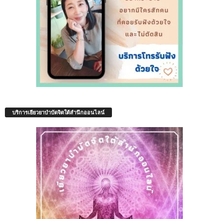
บริการเยียวยาบำบัดจิตใต้สำนึกออนไลน์