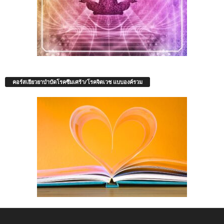
คอร์สเยียวยาบำบัดโรคซึมเศร้า/โรคจิตเวช แบบองค์รวม